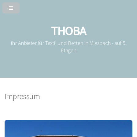
THOBA
Ihr Anbieter für Textil und Betten in Miesbach - auf 5.
Etagen
Impressum